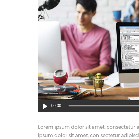
音
00:00
频
播
Lorem ipsum dolor sit amet, consectetur 
放
ipsum dolor sit amet, con sectetur adipisc
器