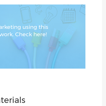
rketing using this
work. Check here!
erials