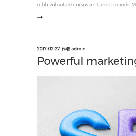
nibh vulputate cursus a sit amet mauris. 
阅读更多
2017-02-27
作者
admin
Powerful marketing