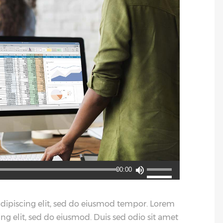
使
00:00
用
上
adipiscing elit, sed do eiusmod tempor. Lorem
/
ing elit, sed do eiusmod. Duis sed odio sit amet
下