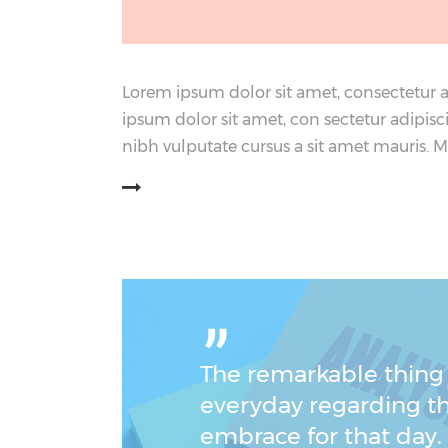
Lorem ipsum dolor sit amet, consectetur 
ipsum dolor sit amet, con sectetur adipisc
nibh vulputate cursus a sit amet mauris. 
阅读更多
ˮ
The remarkable thing 
everyday regarding th
embrace for that day.