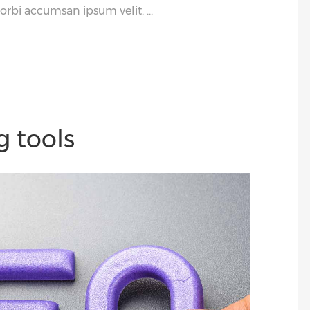
Morbi accumsan ipsum velit.
箭
头
键
来
增
高
或
 tools
降
低
音
量。