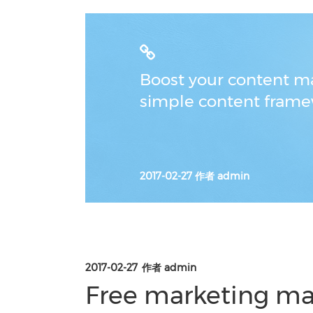
Boost your content ma
simple content frame
2017-02-27
作者
admin
2017-02-27
作者
admin
Free marketing mat