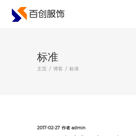
手风琴
进度条
选项卡
流程
按钮
价格表
标准
手风琴
进度条
联系表单
计数器
选项卡
流程
主页
/
博客
/
标准
广告号召
倒计时
按钮
价格表
谷歌地图
饼状图
联系表单
计数器
图像画廊
广告号召
倒计时
谷歌地图
饼状图
图像画廊
2017-02-27
作者
admin