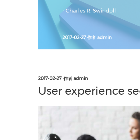
- Charles R. Swindoll
2017-02-27
作者
admin
2017-02-27
作者
admin
User experience s