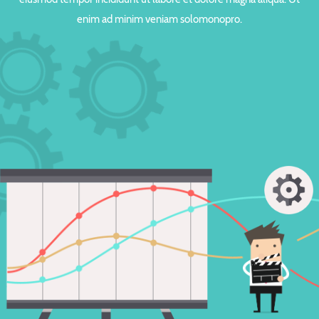
enim ad minim veniam solomonopro.