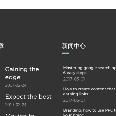
章
新闻中心
Mastering google search op
Gaining the
6 easy steps
edge
2017-03-01
2017-02-24
How to create content that
earning links
Expect the best
2017-03-01
2017-02-24
Branding: how to use PPC t
your brand