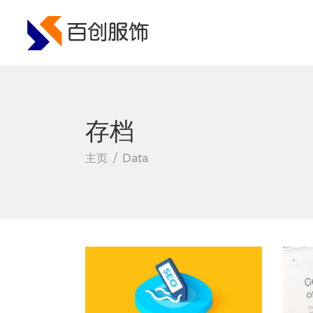
手风琴
进度条
选项卡
流程
按钮
价格表
存档
手风琴
进度条
联系表单
计数器
选项卡
流程
主页
/
Data
广告号召
倒计时
按钮
价格表
谷歌地图
饼状图
联系表单
计数器
图像画廊
广告号召
倒计时
谷歌地图
饼状图
图像画廊