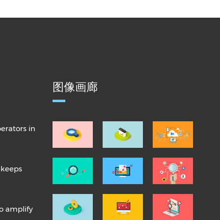
图像画廊
erators in
 keeps
o amplify